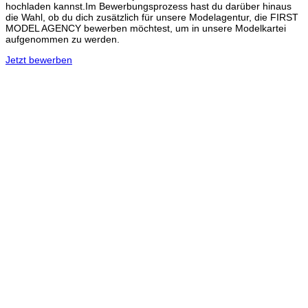
hochladen kannst.Im Bewerbungsprozess hast du darüber hinaus
die Wahl, ob du dich zusätzlich für unsere Modelagentur, die FIRST
MODEL AGENCY bewerben möchtest, um in unsere Modelkartei
aufgenommen zu werden.
Jetzt bewerben