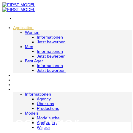
Zum
Inhalt
springen
Application
Women
Informationen
Jetzt bewerben
Men
Informationen
Jetzt bewerben
Best Ager
Informationen
Jetzt bewerben
Fashion Night 25
Models
Shootings
Agency
Informationen
Agency
Über uns
Productions
Models
Best Ager
Modelsuche
Application
Winner