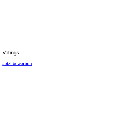
Votings
Jetzt bewerben