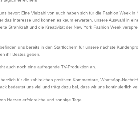
 täglich erreichen!
uns bevor: Eine Vielzahl von euch haben sich für die Fashion Week in
er das Interesse und können es kaum erwarten, unsere Auswahl in eine
weite Strahlkraft und die Kreativität der New York Fashion Week verspr
ir befinden uns bereits in den Startlöchern für unsere nächste Kundenp
en ihr Bestes geben.
teht auch noch eine aufregende TV-Produktion an.
 herzlich für die zahlreichen positiven Kommentare, WhatsApp-Nachri
k bedeutet uns viel und trägt dazu bei, dass wir uns kontinuierlich v
on Herzen erfolgreiche und sonnige Tage.